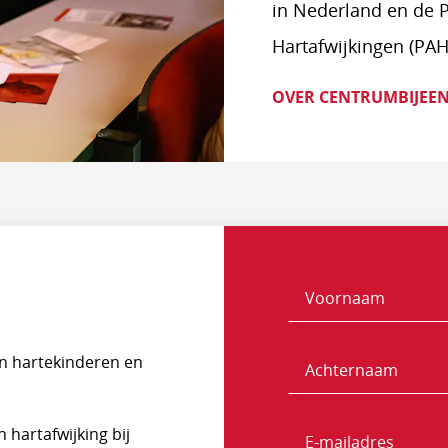
in Nederland en de 
Hartafwijkingen (PAH
OVER CENTRUMBIJEE
Voornaam
Naam
n hartekinderen en
Achternaam
hartafwijking bij
E-