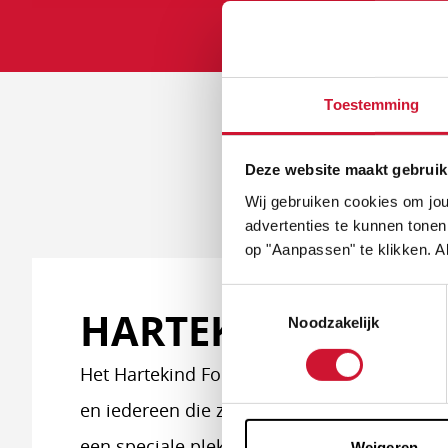
Toestemming
EE
Deze website maakt gebruik
Wij gebruiken cookies om jou
advertenties te kunnen tonen
op "Aanpassen" te klikken. Al
Toestemmingsselectie
HARTEKIND FORU
Noodzakelijk
Het Hartekind Forum is er voor hartekindere
en iedereen die zich betrokken voelt bij een
een speciale plek voor ouders die hun hartek
Weigeren