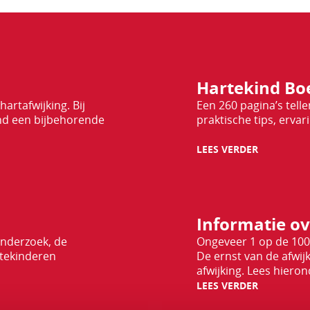
Lees
Hartekind Bo
verder
artafwijking. Bij
Een 260 pagina’s tell
ind een bijbehorende
praktische tips, ervar
LEES VERDER
Lees
Informatie ov
verder
onderzoek, de
Ongeveer 1 op de 100
rtekinderen
De ernst van de afwij
afwijking. Lees hiero
LEES VERDER