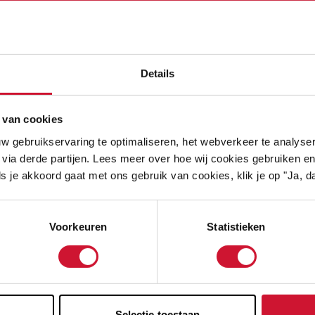
Details
N LUISTEREND 
 van cookies
w gebruikservaring te optimaliseren, het webverkeer te analyse
 via derde partijen. Lees meer over hoe wij cookies gebruiken en
s je akkoord gaat met ons gebruik van cookies, klik je op "Ja, da
M
Voorkeuren
Statistieken
n zelf, harteouders
 hartekind. Ook is er
indje zijn verloren.
Selectie toestaan