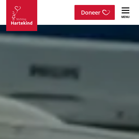
menu
Sla navigatie over
Doneer
Stichting
Hartekind