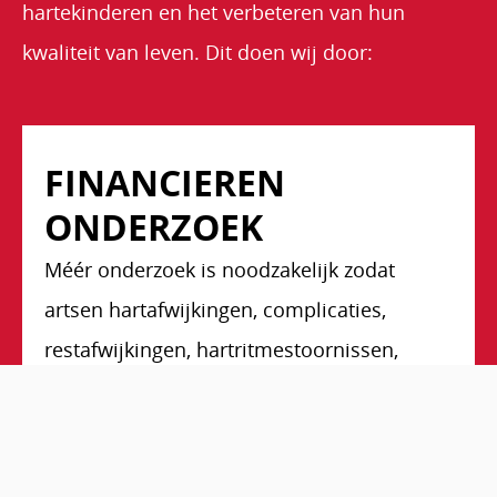
hartekinderen en het verbeteren van hun
kwaliteit van leven. Dit doen wij door:
FINANCIEREN
ONDERZOEK
Méér onderzoek is noodzakelijk zodat
artsen hartafwijkingen, complicaties,
restafwijkingen, hartritmestoornissen,
hartfalen, hersenschade en
ontwikkelingsproblemen beter leren
begrijpen, behandelen én voorkomen.