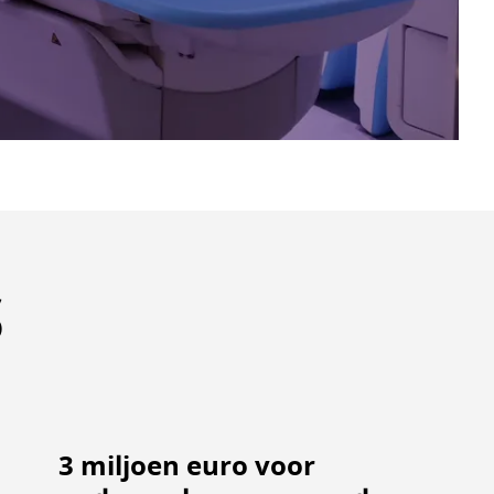
S
Lees
3 miljoen euro voor
verder