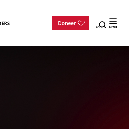
menu
Doneer
DERS
ZOEK