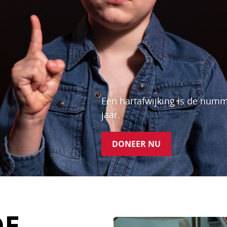
Een hartafwijking is de numm
jaar.
DONEER NU
DE