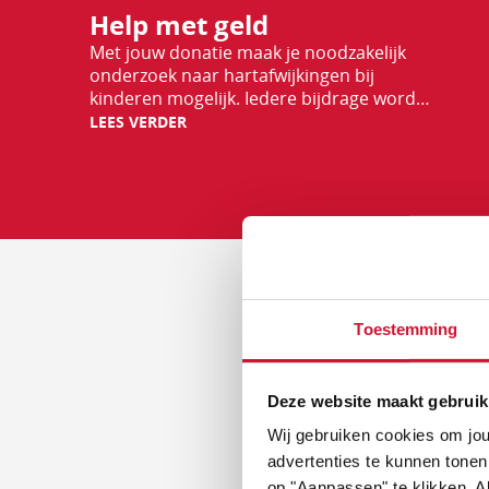
Help met geld
verder
Met jouw donatie maak je noodzakelijk
onderzoek naar hartafwijkingen bij
kinderen mogelijk. Iedere bijdrage wordt
goed besteed en maakt het verschil voor
LEES VERDER
de toekomst van hartekinderen.
PE
Toestemming
Deze website maakt gebruik
Hartekind
Wij gebruiken cookies om jou
advertenties te kunnen tonen
op "Aanpassen" te klikken. Al