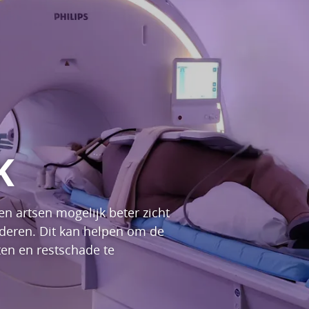
K
n artsen mogelijk beter zicht
nderen. Dit kan helpen om de
ten en restschade te