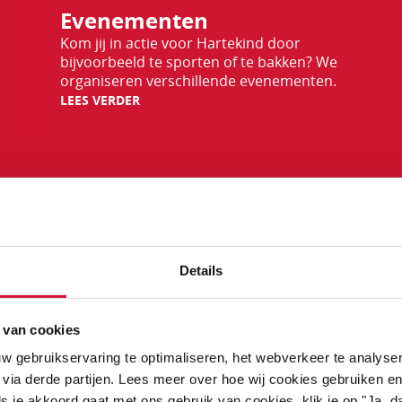
Evenementen
verder
Kom jij in actie voor Hartekind door
bijvoorbeeld te sporten of te bakken? We
organiseren verschillende evenementen.
LEES VERDER
RSOONLIJKE VERHA
Details
 van cookies
eren en hun ouders delen hun persoonlijke reis waarin ze 
w gebruikservaring te optimaliseren, het webverkeer te analyse
hoe moed en doorzettingsvermogen hen hebben geholpen
 via derde partijen. Lees meer over hoe wij cookies gebruiken en
s je akkoord gaat met ons gebruik van cookies, klik je op "Ja, da