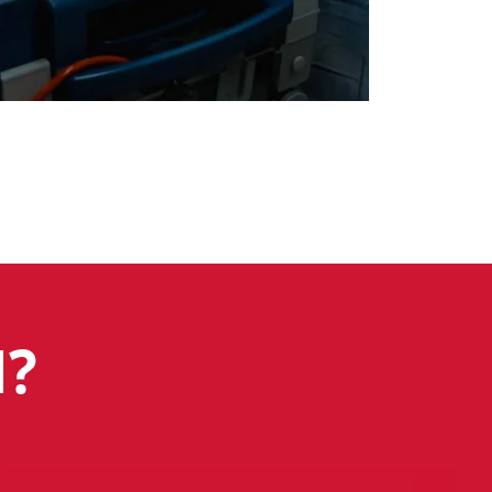
N?
Lees