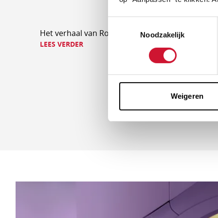
Lees
Lees
Toestemmingsselectie
Het verhaal van Rosa
Het v
Noodzakelijk
verder
verder
LEES VERDER
LEES 
Weigeren