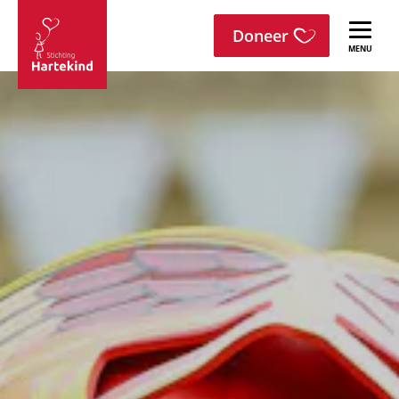
menu
Sla navigatie over
Doneer
Stichting
Hartekind