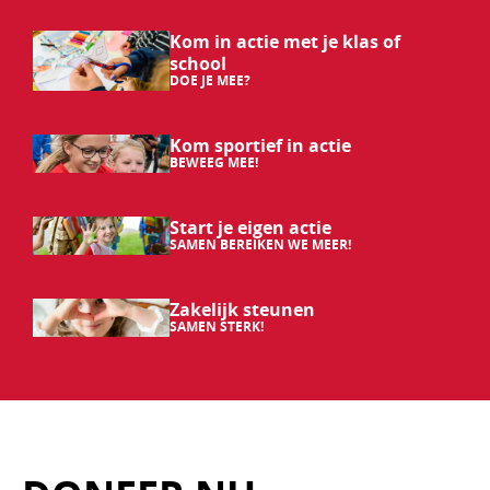
Doe
Kom in actie met je klas of
school
je
DOE JE MEE?
mee?
Beweeg
Kom sportief in actie
BEWEEG MEE!
mee!
Samen
Start je eigen actie
SAMEN BEREIKEN WE MEER!
bereiken
we
Samen
Zakelijk steunen
SAMEN STERK!
meer!
sterk!