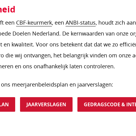
heid
eft een
CBF-keurmerk
, een
ANBI-status
, houdt zich aa
Goede Doelen Nederland. De kernwaarden van onze org
it en kwaliteit. Voor ons betekent dat dat we zo efficië
 die wij ontvangen, het belangrijk vinden om onze a
meren en ons onafhankelijk laten controleren.
n ons meerjarenbeleidsplan en jaarverslagen:
LAN
JAARVERSLAGEN
GEDRAGSCODE & INTE