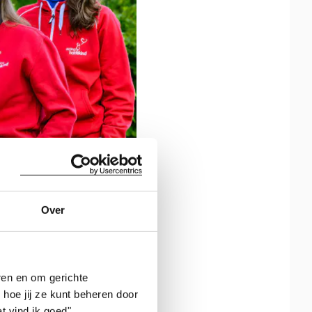
Over
ren en om gerichte
 hoe jij ze kunt beheren door
t vind ik goed".