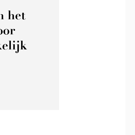
n het
oor
elijk