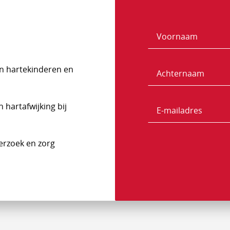
Voornaam
Naam
n hartekinderen en
Achternaam
hartafwijking bij
E-
mailadres
erzoek en zorg