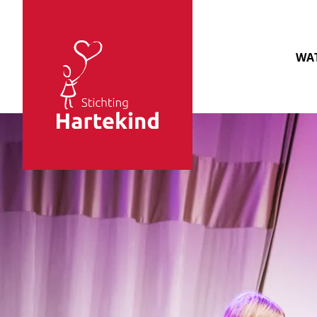
Sla navigatie over
WAT
Stichting
Hartekind