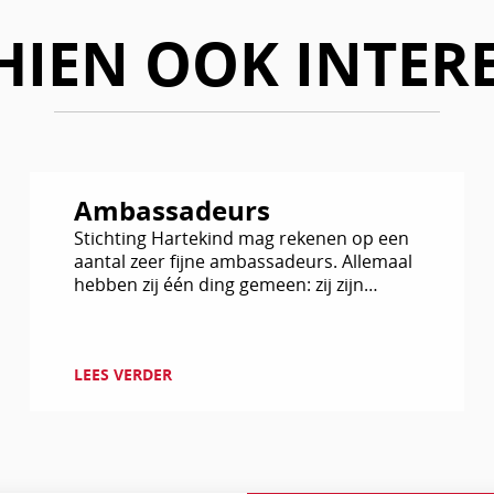
HIEN OOK INTER
Lees
Ambassadeurs
verder
Stichting Hartekind mag rekenen op een
aantal zeer fijne ambassadeurs. Allemaal
hebben zij één ding gemeen: zij zijn
geraakt door het verhaal van 25.000
hartekinderen in Nederland.
LEES VERDER