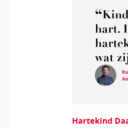
Kind
hart. 
hartek
wat z
Ru
Am
Hartekind Da