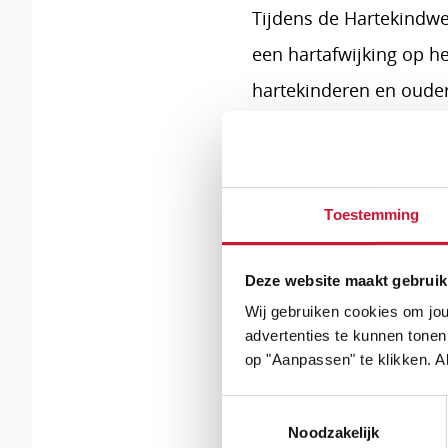
Tijdens de Hartekindwe
een hartafwijking op h
hartekinderen en ouder
hen betekent. Ambassa
in het zonentje te zet
van hun roze wolk. De a
Toestemming
hebben. Nadat Daan m
stortte Sabine volledi
Deze website maakt gebruik
herstellen. Inmiddels i
Wij gebruiken cookies om jou
advertenties te kunnen tonen
op "Aanpassen" te klikken. Al
Toestemmingsselectie
Noodzakelijk