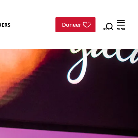
menu
Doneer
DERS
ZOEK