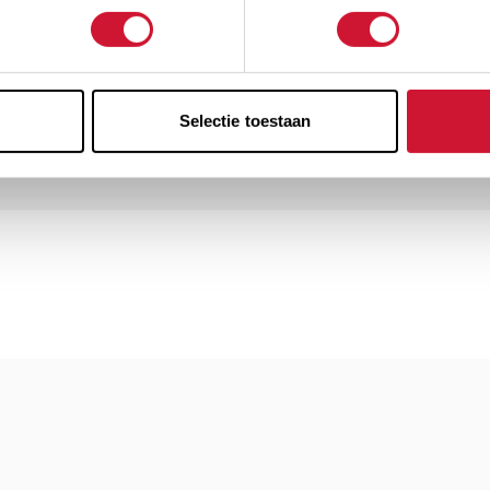
hebben meerdere keren
eid moeten nemen.
Selectie toestaan
 Hartekind Daan
t Voor – Ruben Nicolai