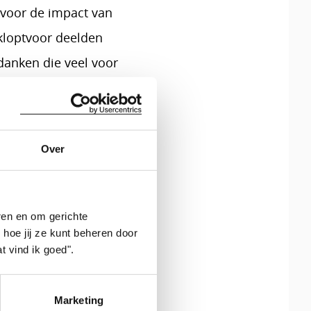
 voor de impact van
tkloptvoor deelden
danken die veel voor
rs van Sabine en Wiebe
ielen Sabine en Wiebe
ge hartafwijking te
Over
tie had ondergaan,
er, zodat Sabine kon
ren en om gerichte
 hoe jij ze kunt beheren door
t vind ik goed".
Marketing