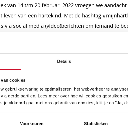
ek van 14 t/m 20 februari 2022 vroegen we aandacht
et leven van een hartekind. Met de hashtag #mijnhar
s via social media (video)berichten om iemand te be
deur Ruben Nicolai ging op pad om de (schoon)oude
ten. Twee dagen na de geboorte van hun zoon Daan, v
rts hoorde een hartruis en hun baby bleek een ernsti
Details
eerdere keren was opgenomen en een openhartopera
g in. De ouders van Wiebe namen de zorg voor Daan ov
 van cookies
s Daan bijna 1 jaar en wonen zij nog steeds bij hen in.
w gebruikservaring te optimaliseren, het webverkeer te analyse
 via derde partijen. Lees meer over hoe wij cookies gebruiken en
s je akkoord gaat met ons gebruik van cookies, klik je op "Ja, da
Voorkeuren
Statistieken