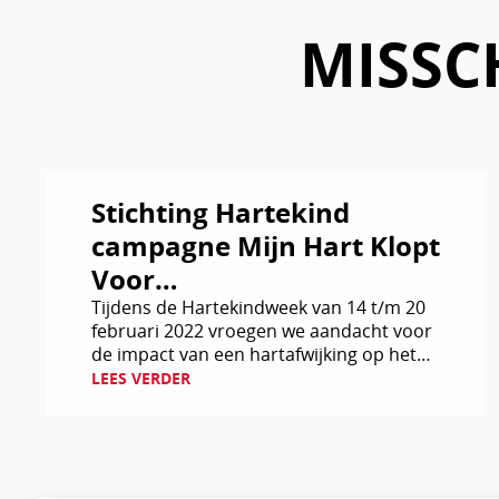
MISSC
Lees
Stichting Hartekind
verder
campagne Mijn Hart Klopt
Voor…
Tijdens de Hartekindweek van 14 t/m 20
februari 2022 vroegen we aandacht voor
de impact van een hartafwijking op het
leven van een hartekind.
LEES VERDER