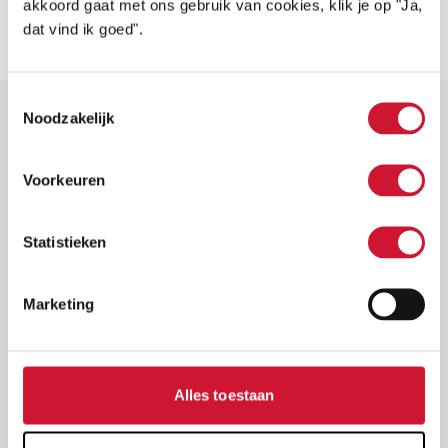
akkoord gaat met ons gebruik van cookies, klik je op "Ja,
LEES VERDER
verhaal van 25.000 hartekinderen in
dat vind ik goed".
Nederland.
Toestemmingsselectie
Noodzakelijk
HARTEKINDEREN & OUDERS
Voorkeuren
Hartekind Boek
Statistieken
TikkieRing
Forum
Marketing
Centrumbijeenkomsten
Geef Hartekind een Gezicht
Alles toestaan
In Memoriam