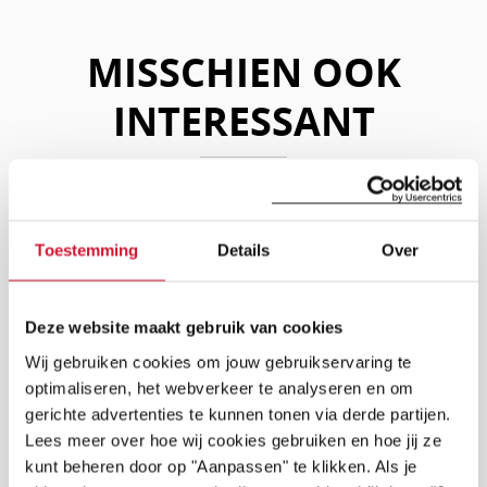
MISSCHIEN OOK
INTERESSANT
Lees
Atrium Septum Defect (ASD)
Wat is een ASD? Een atrium septum defect
verder
(ASD) is een opening in het tussenschot
Toestemming
Details
Over
(septum) tussen de linker- en de
LEES VERDER
rechterboezem (ook wel linker- en rechter
atrium genoemd). Er…
Deze website maakt gebruik van cookies
Lees
Het verhaal van Yara van Kerkhof
Wij gebruiken cookies om jouw gebruikservaring te
LEES VERDER
verder
optimaliseren, het webverkeer te analyseren en om
gerichte advertenties te kunnen tonen via derde partijen.
Lees
Ambassadeurs
Lees meer over hoe wij cookies gebruiken en hoe jij ze
Stichting Hartekind mag rekenen op een aantal
kunt beheren door op "Aanpassen" te klikken. Als je
verder
zeer fijne ambassadeurs. Allemaal hebben zij
één ding gemeen: zij zijn geraakt door het