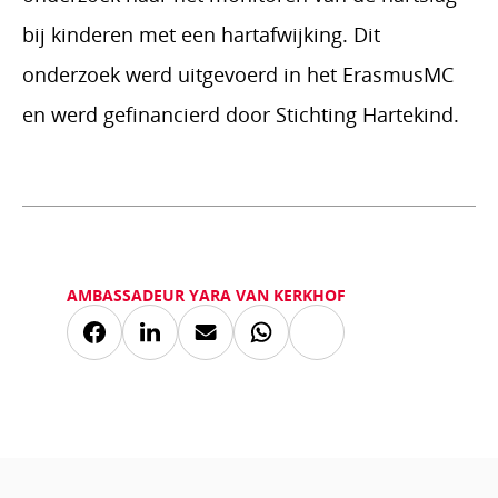
bij kinderen met een hartafwijking. Dit
onderzoek werd uitgevoerd in het ErasmusMC
Yara van Kerkhof praat in het
jeugdjournaal over het Wearables
en werd gefinancierd door Stichting Hartekind.
onderzoek.
Play
AMBASSADEUR YARA VAN KERKHOF
Kopieer
Deel
Deel
Deel
Deel
link
via
via
via
via
Facebook
LinkedIn
Mail
Whatsapp