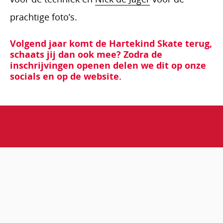
prachtige foto’s.
Volgend jaar komt de Hartekind Skate terug,
schaats jij dan ook mee? Zodra de
inschrijvingen openen delen we dit op onze
socials en op de website.
Hartekind Skate 2026
Play
prev
ne