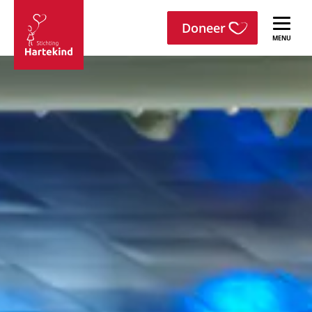
menu
Sla navigatie over
Doneer
Stichting
Hartekind