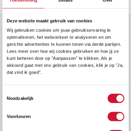
Toestemming
Details
Over
De laatste ontwikkelingen in medisch
onderzoek en zorg
Deze website maakt gebruik van cookies
Wij gebruiken cookies om jouw gebruikservaring te
optimaliseren, het webverkeer te analyseren en om
gerichte advertenties te kunnen tonen via derde partijen.
Voornaam
Naam
Lees meer over hoe wij cookies gebruiken en hoe jij ze
kunt beheren door op "Aanpassen" te klikken. Als je
akkoord gaat met ons gebruik van cookies, klik je op "Ja,
Achternaam
dat vind ik goed".
E-
Toestemmingsselectie
mailadres
Noodzakelijk
MELD JE AAN
Voorkeuren