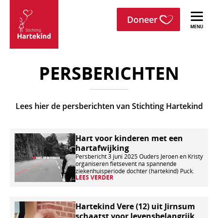
menu
Sla navigatie over
Doneer
Stichting
Hartekind
PERSBERICHTEN
Lees hier de persberichten van Stichting Hartekind
Lees
Hart voor kinderen met een
hartafwijking
verder
Persbericht 3 juni 2025 Ouders Jeroen en Kristy
organiseren fietsevent na spannende
ziekenhuisperiode dochter (hartekind) Puck.
LEES VERDER
Lees
Hartekind Vere (12) uit Jirnsum
schaatst voor levensbelangrijk