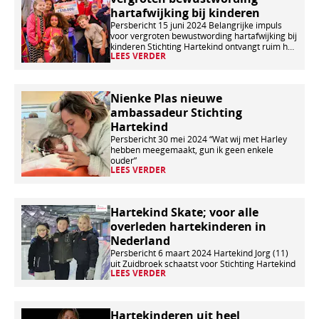
verder
hartafwijking bij kinderen
Persbericht 15 juni 2024 Belangrijke impuls
voor vergroten bewustwording hartafwijking bij
kinderen Stichting Hartekind ontvangt ruim half
LEES VERDER
miljoen euro van de Nationale Postcode Loterij
Lees
Nienke Plas nieuwe
ambassadeur Stichting
verder
Hartekind
Persbericht 30 mei 2024 “Wat wij met Harley
hebben meegemaakt, gun ik geen enkele
ouder”
LEES VERDER
Lees
Hartekind Skate; voor alle
overleden hartekinderen in
verder
Nederland
Persbericht 6 maart 2024 Hartekind Jorg (11)
uit Zuidbroek schaatst voor Stichting Hartekind
LEES VERDER
Lees
Hartekinderen uit heel