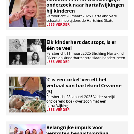
verder
onderzoek naar hartafwijkingen
bij kinderen
Persbericht 20 maart 2025 Hartekind Vere
schaatst mee tijdens de Hartekind Skate
LEES VERDER
Lees
Elk kinderhart dat stopt, is er
één te veel
verder
Persbericht 11 maart 2025 Stichting Hartekind,
BN’ers en kinderhartcentra slaan handen ineen
LEES VERDER
Lees
‘C is een cirkel’ vertelt het
verhaal van hartekind Cézanne
verder
(3)
Persbericht 28 januari 2025 Vader schrijft
ontroerend boek over zoon met een
hartafwijking
LEES VERDER
Lees
Belangrijke impuls voor
vergroten bewustwording