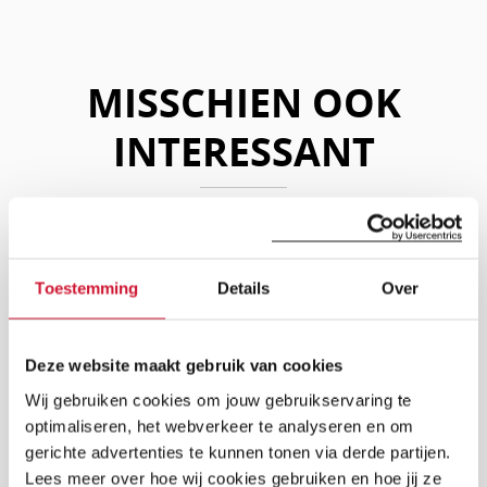
MISSCHIEN OOK
INTERESSANT
Lees
Meerjarige zakelijke
partnerships
verder
Stichting Hartekind mag rekenen op een aantal
Toestemming
Details
Over
zeer fijne meerjarige zakelijke partners
LEES VERDER
Deze website maakt gebruik van cookies
Lees
Ambassadeur Nienke Plas
Wij gebruiken cookies om jouw gebruikservaring te
Sinds mei 2024 is Nienke Plas ambassadeur bij
verder
Stichting Hartekind. Nienke is in 2022 zelf
optimaliseren, het webverkeer te analyseren en om
moeder geworden van hartekind Harley en wil
LEES VERDER
zich graag inzetten voor de Stichting.
gerichte advertenties te kunnen tonen via derde partijen.
Lees meer over hoe wij cookies gebruiken en hoe jij ze