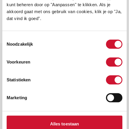
kunt beheren door op "Aanpassen" te klikken. Als je
Lees
Ambassadeur Avalon Aardoom
akkoord gaat met ons gebruik van cookies, klik je op "Ja,
Avalon Aardoom is voormalig shorttrackster en
verder
zelf een hartekind. Avalon had het SVT-
dat vind ik goed".
syndroom. Hierdoor kon haar hartslag tijdens
LEES VERDER
een training ineens naar 280 kon schieten,
maar ook als ze rustig…
Toestemmingsselectie
Noodzakelijk
HARTEKINDEREN & OUDERS
Voorkeuren
Statistieken
Hartekind Boek
TikkieRing
Marketing
Forum
Centrumbijeenkomsten
Alles toestaan
Geef Hartekind een Gezicht