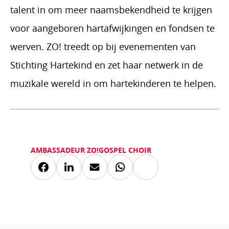
talent in om meer naamsbekendheid te krijgen
voor aangeboren hartafwijkingen en fondsen te
werven. ZO! treedt op bij evenementen van
Stichting Hartekind en zet haar netwerk in de
muzikale wereld in om hartekinderen te helpen.
AMBASSADEUR ZO!GOSPEL CHOIR
Kopieer
Deel
Deel
Deel
Deel
link
via
via
via
via
Facebook
LinkedIn
Mail
Whatsapp