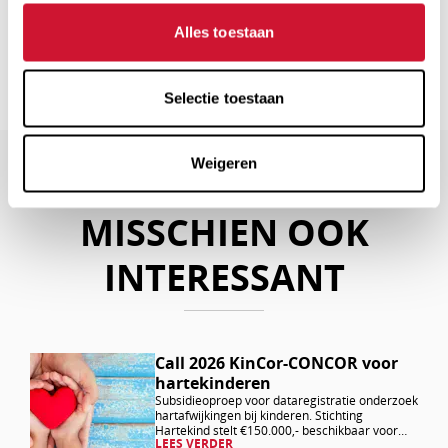
Alles toestaan
Kopieer
Deel
Deel
Deel
Deel
link
via
via
via
via
Selectie toestaan
Facebook
LinkedIn
Mail
Whatsapp
Weigeren
MISSCHIEN OOK
INTERESSANT
Lees
Call 2026 KinCor-CONCOR voor
hartekinderen
verder
Subsidieoproep voor dataregistratie onderzoek
hartafwijkingen bij kinderen. Stichting
Hartekind stelt €150.000,- beschikbaar voor
LEES VERDER
drie onderzoeksprojecten.