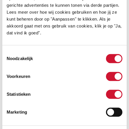
gerichte advertenties te kunnen tonen via derde partijen.
Onze ambities zijn groot, daar hoort voor ons
Lees meer over hoe wij cookies gebruiken en hoe jij ze
ook transparantie, open communicatie en
kunt beheren door op "Aanpassen" te klikken. Als je
akkoord gaat met ons gebruik van cookies, klik je op "Ja,
accuraatheid bij in onze jaarlijkse rapportage
dat vind ik goed".
voor alle betrokkenen en geïnteresseerden.
Toestemmingsselectie
Noodzakelijk
Lees
Jaarverslagen
Dankzij onze vrijwilligers, donateurs, vrienden, het
verder
team op kantoor, oud-bestuursleden, leden van de
raad van advies en financiële commissie en de
Voorkeuren
LEES VERDER
nieuwe leden van de raad van toezicht en alle…
Statistieken
Marketing
STICHTING HARTEKIND BOUWT DOOR VOOR DE
25.000 KINDEREN MET EEN HARTAFWIJKING