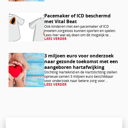
Lees
Pacemaker of ICD beschermd
met Vital Beat
verder
Ook kinderen met een pacemaker of ICD
moeten zorgeloos kunnen sporten en spelen.
Lees hier wat wij doen om dit mogelijk te
LEES VERDER
maken.
Lees
3 miljoen euro voor onderzoek
naar gezonde toekomst met een
verder
aangeboren hartafwijking
Stichting Hartekind en de Hartstichting stellen
opnieuw samen 3 miljoen euro beschikbaar
voor onderzoek naar betere zorg voor
LEES VERDER
kinderen en volwassenen met een aangeboren
hartafwijking. Met een invitational call geven…