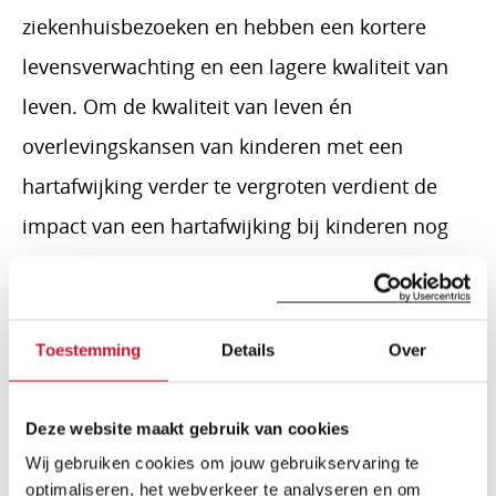
ziekenhuisbezoeken en hebben een kortere
levensverwachting en een lagere kwaliteit van
leven. Om de kwaliteit van leven én
overlevingskansen van kinderen met een
hartafwijking verder te vergroten verdient de
impact van een hartafwijking bij kinderen nog
veel meer bekendheid en een veel bredere
maatschappelijke steun. Precies daarom zetten
wij met alle betrokkenen in 2024 er de
Toestemming
Details
Over
schouders weer onder, om zo nog méér
positieve impact te bereiken voor deze
Deze website maakt gebruik van cookies
kinderen!
Wij gebruiken cookies om jouw gebruikservaring te
optimaliseren, het webverkeer te analyseren en om