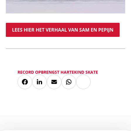
LEES HIER HET VERHAAL VAN SAM EN PEPIJN
RECORD OPBRENGST HARTEKIND SKATE
Kopieer
Deel
Deel
Deel
Deel
link
via
via
via
via
Facebook
LinkedIn
Mail
Whatsapp