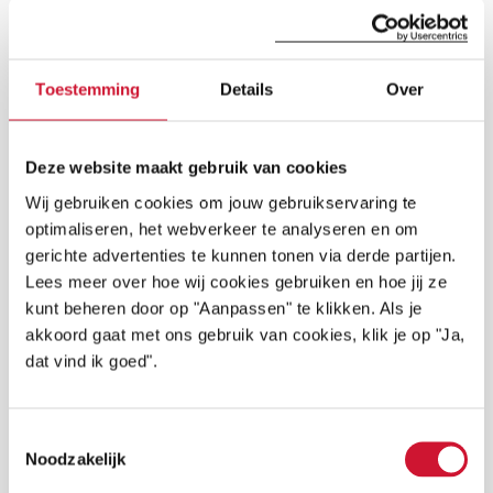
MISSCHIEN OOK
INTERESSANT
Toestemming
Details
Over
Deze website maakt gebruik van cookies
Lees
Call 2026 KinCor-CONCOR voor
Wij gebruiken cookies om jouw gebruikservaring te
hartekinderen
optimaliseren, het webverkeer te analyseren en om
verder
Subsidieoproep voor dataregistratie onderzoek
hartafwijkingen bij kinderen. Stichting
gerichte advertenties te kunnen tonen via derde partijen.
Hartekind stelt €150.000,- beschikbaar voor
Lees meer over hoe wij cookies gebruiken en hoe jij ze
LEES VERDER
drie onderzoeksprojecten.
kunt beheren door op "Aanpassen" te klikken. Als je
akkoord gaat met ons gebruik van cookies, klik je op "Ja,
Lees
Pacemaker of ICD beschermd
dat vind ik goed".
met Vital Beat
verder
Ook kinderen met een pacemaker of ICD
moeten zorgeloos kunnen sporten en spelen.
Lees hier wat wij doen om dit mogelijk te
Toestemmingsselectie
LEES VERDER
maken.
Noodzakelijk