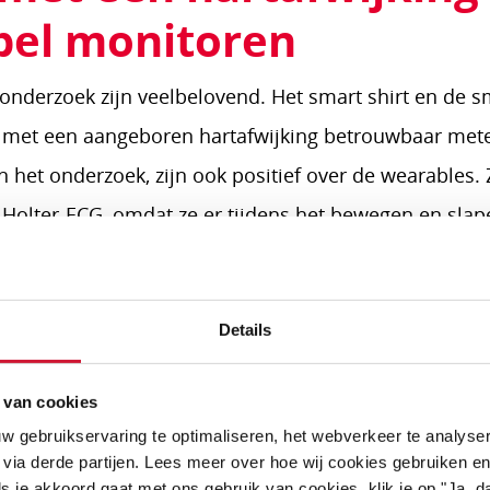
bel monitoren
onderzoek zijn veelbelovend. Het smart shirt en de 
n met een aangeboren hartafwijking betrouwbaar mete
et onderzoek, zijn ook positief over de wearables.
Holter-ECG, omdat ze er tijdens het bewegen en slap
Details
Nieuwe resu
Wearables o
 van cookies
Nieuwe onderzoeks
w gebruikservaring te optimaliseren, het webverkeer te analyse
 via derde partijen. Lees meer over hoe wij cookies gebruiken en
draagbare hartslagm
s je akkoord gaat met ons gebruik van cookies, klik je op "Ja, da