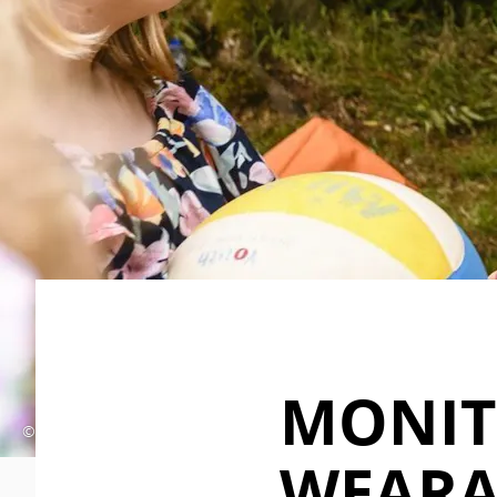
MONIT
© © Sandra Stokmans Fotografie
WEARA