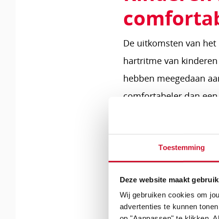
comforta
De uitkomsten van het 
hartritme van kindere
hebben meegedaan aan h
comfortabeler dan een 
hebben.
Lees
Toestemming
verder
Deze website maakt gebruik
Wij gebruiken cookies om jou
advertenties te kunnen tonen
op "Aanpassen" te klikken. Al