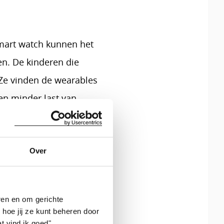
smart watch kunnen het
n. De kinderen die
 Ze vinden de wearables
en minder last van
Over
ltaten
nderzoek
resultaten
ren en om gerichte
 hoe jij ze kunt beheren door
onitoring bij
t vind ik goed".