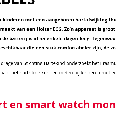
 kinderen met een aangeboren hartafwijking thu
aakt van een Holter ECG. Zo’n apparaat is groot 
n de batterij is al na enkele dagen leeg. Tegenwoo
schikbaar die een stuk comfortabeler zijn; de zo
jdrage van Stichting Hartekind onderzoekt het Erasm
urnaal vertelt Yara van Kerkhof over 
rzoeker in het ErasmusMC.
aar het hartritme kunnen meten bij kinderen met een
rt en smart watch mon