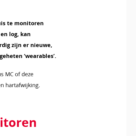
is te monitoren
en log, kan
rdig zijn er nieuwe,
geheten ‘wearables’.
us MC of deze
haar
 hartafwijking.
itoren