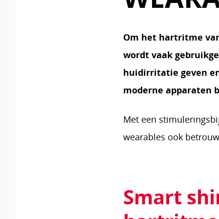
Om het hartritme van
wordt vaak gebruikgem
huidirritatie geven e
moderne apparaten be
Met een stimuleringsbi
In het jeugdjo
werk als onde
wearables ook betrouwb
Play
Smart shi