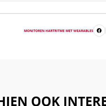
MONITOREN HARTRITME MET WEARABLES
Deel
via
Fac
HIEN OOK INTER