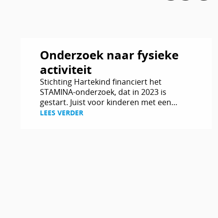
Lees
Onderzoek naar fysieke
verder
activiteit
Stichting Hartekind financiert het
STAMINA-onderzoek, dat in 2023 is
gestart. Juist voor kinderen met een
hartafwijking is voldoende
LEES VERDER
lichaamsbeweging essentieel. STAMINA
richt zich op hartekinderen die te weinig
bewegen. Het…