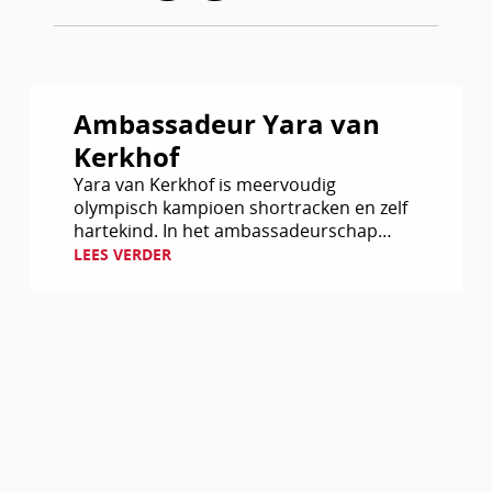
Lees
Ambassadeur Yara van
verder
Kerkhof
Yara van Kerkhof is meervoudig
olympisch kampioen shortracken en zelf
hartekind. In het ambassadeurschap
voor Stichting Hartekind komen voor
LEES VERDER
Yara meerdere dingen samen. Zo werd zij
op zevenjarige leeftijd geopereerd…