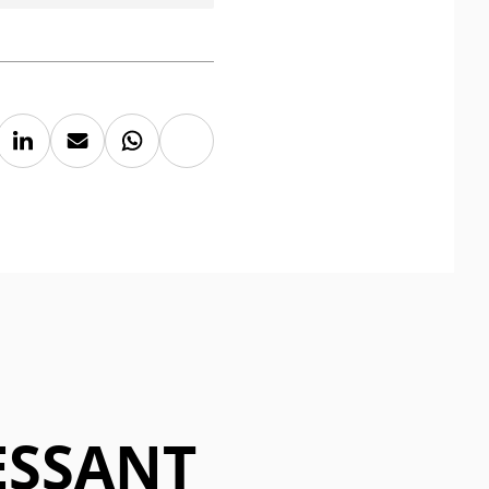
Kopieer
Deel
Deel
Deel
link
via
via
via
ebook
LinkedIn
Mail
Whatsapp
ESSANT