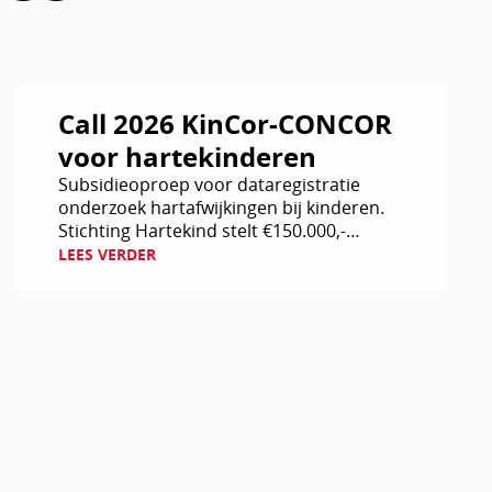
Lees
Call 2026 KinCor-CONCOR
verder
voor hartekinderen
Subsidieoproep voor dataregistratie
onderzoek hartafwijkingen bij kinderen.
Stichting Hartekind stelt €150.000,-
beschikbaar voor drie
LEES VERDER
onderzoeksprojecten.