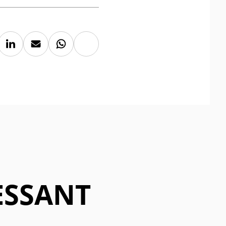
Kopieer
Deel
Deel
Deel
link
via
via
via
ebook
LinkedIn
Mail
Whatsapp
ESSANT