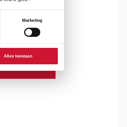
ur overlijdt één
r kinderen. Dat
kt dat
Marketing
ef met je hart!
Alles toestaan