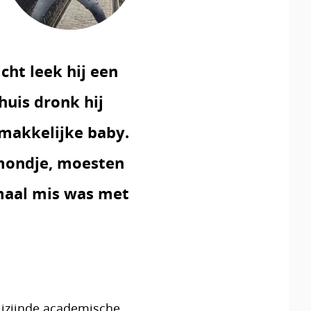
cht leek hij een
huis dronk hij
n makkelijke baby.
 mondje, moesten
emaal mis was met
ijzijnde academische