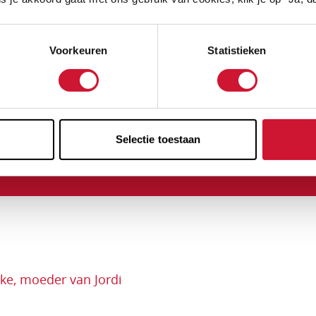
jn er 25.000 kinderen met een hartafwijking. Elke 48 u
artafwijking is daarmee doodsoorzaak nummer 1 onde
ders! Onderzoek is dé oplossing en jouw donatie maa
Voorkeuren
Statistieken
onateur van Stichting Hartekind. Denk met je hart, ge
Selectie toestaan
ke, moeder van Jordi