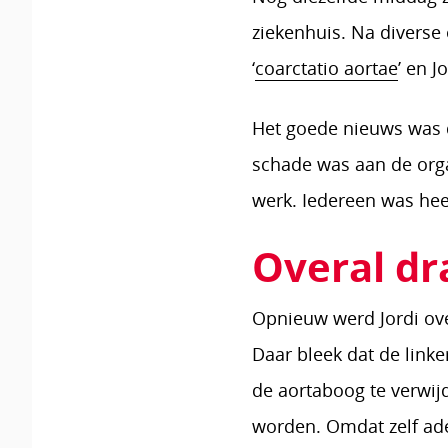
ziekenhuis. Na divers
‘
coarctatio aortae
’ en 
Het goede nieuws was d
schade was aan de org
werk. Iedereen was heel
Overal dr
Opnieuw werd Jordi over
Daar bleek dat de link
de aortaboog te verwi
worden. Omdat zelf ad