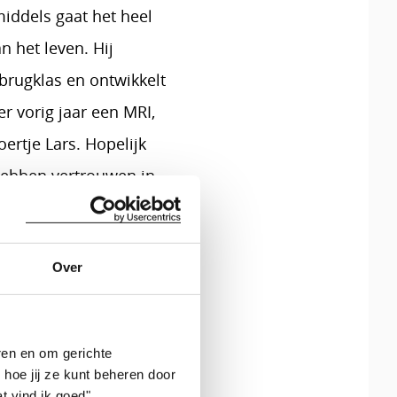
middels gaat het heel
n het leven. Hij
 brugklas en ontwikkelt
er vorig jaar een MRI,
ertje Lars. Hopelijk
j hebben vertrouwen in
Over
ren en om gerichte
 hoe jij ze kunt beheren door
t vind ik goed".