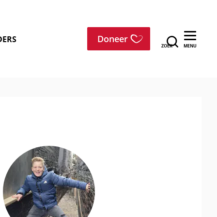
menu
Doneer
DERS
ZOEK