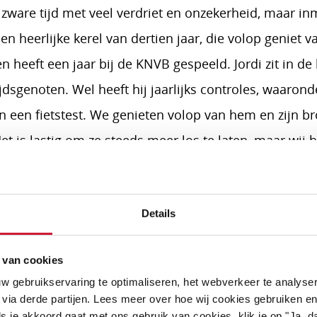
zware tijd met veel verdriet en onzekerheid, maar in
en heerlijke kerel van dertien jaar, die volop geniet va
en heeft een jaar bij de KNVB gespeeld. Jordi zit in de
tijdsgenoten. Wel heeft hij jaarlijks controles, waarond
een fietstest. We genieten volop van hem en zijn bro
 Het is lastig om ze steeds meer los te laten, maar wi
i.
Details
 JE MEE?
 van cookies
w gebruikservaring te optimaliseren, het webverkeer te analyse
 via derde partijen. Lees meer over hoe wij cookies gebruiken en
s je akkoord gaat met ons gebruik van cookies, klik je op "Ja, da