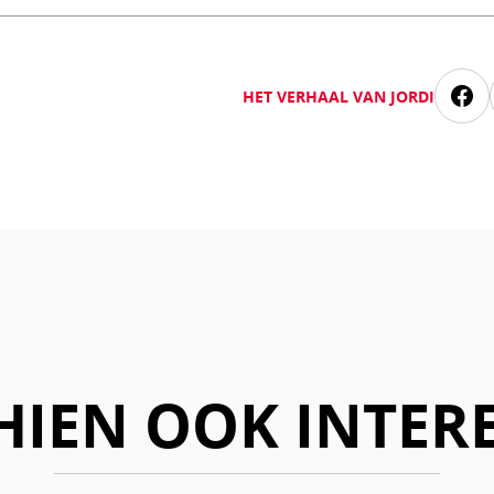
HET VERHAAL VAN JORDI
Deel
via
Fac
HIEN OOK INTER