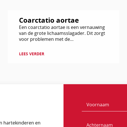
Lees
Coarctatio aortae
verder
Een coarctatio aortae is een vernauwing
van de grote lichaamsslagader. Dit zorgt
voor problemen met de
bloedvoorziening.
LEES VERDER
Voornaam
Naam
n hartekinderen en
Achternaam