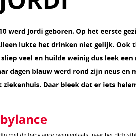
10 werd Jordi geboren. Op het eerste gezi
leen lukte het drinken niet gelijk. Ook t
i sliep veel en huilde weinig dus leek ee
paar dagen blauw werd rond zijn neus en
t ziekenhuis. Daar bleek dat er iets hel
abylance
ijn met de babylance overgeplaatst naar het dichtstb