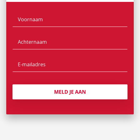
Voornaam
Naam
Achternaam
E-
mailadres
MELD JE AAN