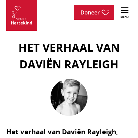
menu
Sla navigatie over
Doneer
Stichting
Hartekind
HET VERHAAL VAN
DAVIËN RAYLEIGH
Het verhaal van Daviën Rayleigh,