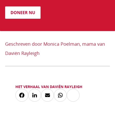
DONEER NU
Geschreven door Monica Poelman, mama van
Daviën Rayleigh
HET VERHAAL VAN DAVIËN RAYLEIGH
Kopieer
Deel
Deel
Deel
Deel
link
via
via
via
via