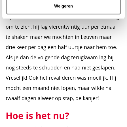
kreeg hij er op de IC een heftige longontsteking
Weigeren
bij. Het afkicken van de morfine was zo ellendig
om te zien, hij lag vierentwintig uur per etmaal
te shaken maar we mochten in Leuven maar
drie keer per dag een half uurtje naar hem toe.
Als je dan de volgende dag terugkwam lag hij
nog steeds te schudden en had niet geslapen.
Vreselijk! Ook het revalideren was moeilijk. Hij
mocht een maand niet lopen, maar wilde na
twaalf dagen alweer op stap, de kanjer!
Hoe is het nu?