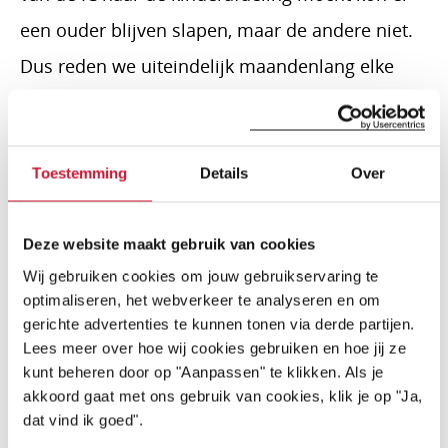
een ouder blijven slapen, maar de andere niet.
Dus reden we uiteindelijk maandenlang elke
dag op en neer naar Leuven. Verschillende
operaties mislukten waardoor hij langer moest
blijven en weer open gemaakt moest worden.
Toestemming
Details
Over
Het is vreselijk om aan te moeten zien wat je
kindje allemaal moet doorstaan. Ik heb me nog
Deze website maakt gebruik van cookies
Wij gebruiken cookies om jouw gebruikservaring te
nooit zo machteloos gevoeld…….
optimaliseren, het webverkeer te analyseren en om
gerichte advertenties te kunnen tonen via derde partijen.
Toekomst
Lees meer over hoe wij cookies gebruiken en hoe jij ze
kunt beheren door op "Aanpassen" te klikken. Als je
Het erge is dat we er nooit vanaf komen. De
akkoord gaat met ons gebruik van cookies, klik je op "Ja,
dat vind ik goed".
afwijkingen van Daviën Rayleigh zijn zo ernstig