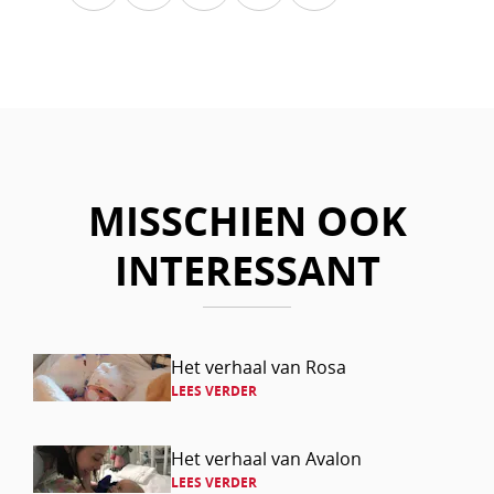
Kopieer
Deel
Deel
Deel
Deel
link
via
via
via
via
Facebook
LinkedIn
Mail
Whatsapp
MISSCHIEN OOK
INTERESSANT
Lees
Het verhaal van Rosa
LEES VERDER
verder
Lees
Het verhaal van Avalon
LEES VERDER