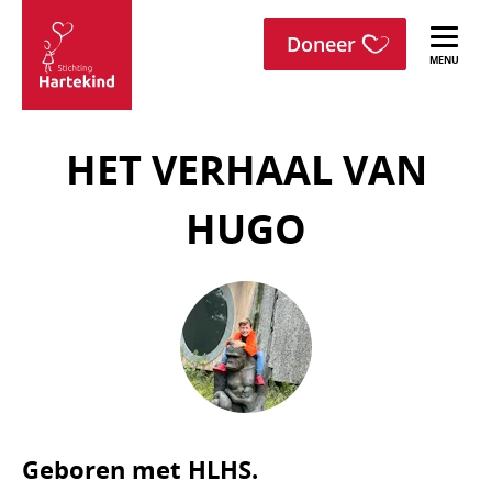
menu
Sla navigatie over
Doneer
Stichting
Hartekind
HET VERHAAL VAN
HUGO
Geboren met HLHS.