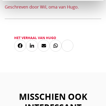
Geschreven door Wil, oma van Hugo.
HET VERHAAL VAN HUGO
Kopieer
Deel
Deel
Deel
Deel
link
via
via
via
via
Facebook
LinkedIn
Mail
Whatsapp
MISSCHIEN OOK