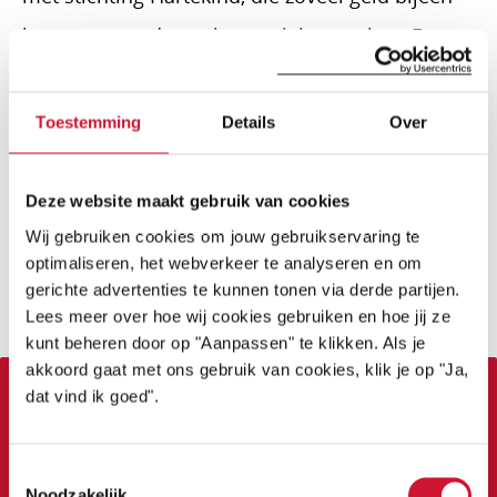
brengt om onderzoek mogelijk te maken. En wat
ben ik blij met Hugo!
Toestemming
Details
Over
De hartafwijking van Hugo werd bij de
twintigwekenecho gemist, en kwam heel
Deze website maakt gebruik van cookies
toevallig vlak voor zijn geboorte alsnog aan het
Wij gebruiken cookies om jouw gebruikservaring te
licht, zodat hij de best mogelijke start kon
optimaliseren, het webverkeer te analyseren en om
gerichte advertenties te kunnen tonen via derde partijen.
krijgen. Op het nippertje…
Lees meer over hoe wij cookies gebruiken en hoe jij ze
kunt beheren door op "Aanpassen" te klikken. Als je
akkoord gaat met ons gebruik van cookies, klik je op "Ja,
dat vind ik goed".
HELP JE MEE?
Toestemmingsselectie
Noodzakelijk