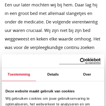
Een uur later mochten wij bij hem. Daar lag hij
in een groot bed met allemaal slangetjes en
onder de medicatie. De volgende vierentwintig
uur waren cruciaal. Wij zijn niet bij zijn bed
weggeweest en keken elke waarde omhoog. Het
was voor de verpleegkundige continu zoeken
naar de juiste balans in medicatie.
Uiteindelijk kwam hij dat eerste etmaal goed
Toestemming
Details
Over
door. Wat een opluchting! En wat een bikkel is
het toch! De dagen die hierop volgden maakte
Deze website maakt gebruik van cookies
de kleine man elke dag zichtbaar stappen in de
Wij gebruiken cookies om jouw gebruikservaring te
richting van zijn herstel. De eerste dagen ging er
optimaliseren, het webverkeer te analyseren en om