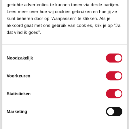
gerichte advertenties te kunnen tonen via derde partijen.
elke dag wel een slangetje, medicijn of
Lees meer over hoe wij cookies gebruiken en hoe jij ze
meetapparaat af. Het ging zo goed, dat hij op 7
kunt beheren door op "Aanpassen" te klikken. Als je
akkoord gaat met ons gebruik van cookies, klik je op "Ja,
april 2018 (drie dagen na zijn operatie) al naar
dat vind ik goed".
de medium care ging!
Toestemmingsselectie
Thuis
Noodzakelijk
Ook daar bleef het snel bergopwaarts gaan en
Voorkeuren
acht dagen na de operatie mocht hij al mee
naar huis! Ik schrok daar in eerste instantie heel
Statistieken
erg van en kon er nog niet echt blij mee zijn. Ik
dacht alleen maar: “Dat kan toch niet? Is alles
Marketing
wel goed?” Nu weet ik dat dit te maken had met