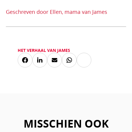
Geschreven door Ellen, mama van James
HET VERHAAL VAN JAMES
Kopieer
Deel
Deel
Deel
Deel
link
via
via
via
via
Facebook
LinkedIn
Mail
Whatsapp
MISSCHIEN OOK