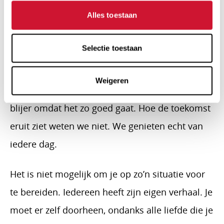
het terugwinnen van vertrouwen. Thuis bleek al
Alles toestaan
gauw dat het echt allemaal goed ging. James
bleef het fantastisch doen.
Selectie toestaan
Intussen is hij een heel tevreden baby van ruim
Weigeren
drie maanden. Elke dag worden we zekerder en
blijer omdat het zo goed gaat. Hoe de toekomst
eruit ziet weten we niet. We genieten echt van
iedere dag.
Het is niet mogelijk om je op zo’n situatie voor
te bereiden. Iedereen heeft zijn eigen verhaal. Je
moet er zelf doorheen, ondanks alle liefde die je