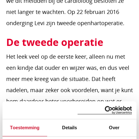
we dit meldden bij de cardioloog besloten ze
niet langer te wachten. Op 22 februari 2016
onderging Levi zijn tweede openhartoperatie.
De tweede operatie
Het leek veel op de eerste keer, alleen nu met
een kindje dat ouder en wijzer was, en dus veel
meer mee kreeg van de situatie. Dat heeft
nadelen, maar zeker ook voordelen, want je kunt
hem daardoor beter voorbereiden op wat er
komen gaat. Alhoewel je sommige informatie
maar beter in het midden kunt laten. De
Toestemming
Details
Over
operatie is zonder complicaties verlopen, maar