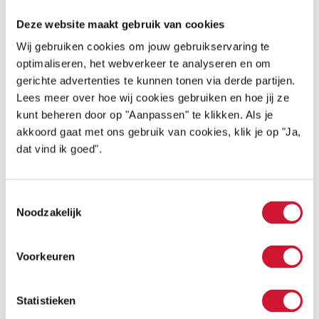
de klep was helaas nog steeds vernauwd.
Deze website maakt gebruik van cookies
Wij gebruiken cookies om jouw gebruikservaring te
Litteken – een stoere
optimaliseren, het webverkeer te analyseren en om
streep
gerichte advertenties te kunnen tonen via derde partijen.
Lees meer over hoe wij cookies gebruiken en hoe jij ze
kunt beheren door op "Aanpassen" te klikken. Als je
De dagen na de operatie was Levi erg verdrietig,
akkoord gaat met ons gebruik van cookies, klik je op "Ja,
had veel pijn en voelde zich helemaal niet meer
dat vind ik goed".
gelukkig. Hij was bang dat mensen hem niet
meer mooi zouden vinden door dat grote
Toestemmingsselectie
Noodzakelijk
litteken van twee operaties.
Gelukkig gaat het nu goed met hem. Levi is best
Voorkeuren
trots op zijn stoere streep. Wij als ouders
hebben het er erg moeilijk mee gehad, en
Statistieken