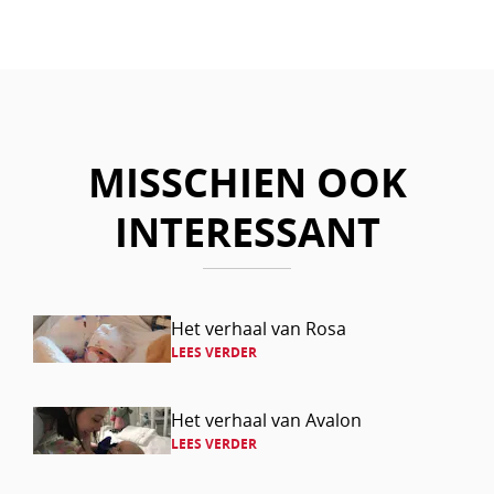
link
via
via
via
via
Facebook
LinkedIn
Mail
Whatsapp
MISSCHIEN OOK
INTERESSANT
Lees
Het verhaal van Rosa
LEES VERDER
verder
Lees
Het verhaal van Avalon
LEES VERDER
verder