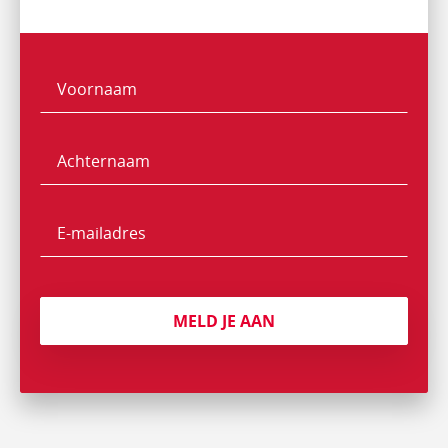
Voornaam
Naam
Achternaam
E-
mailadres
MELD JE AAN