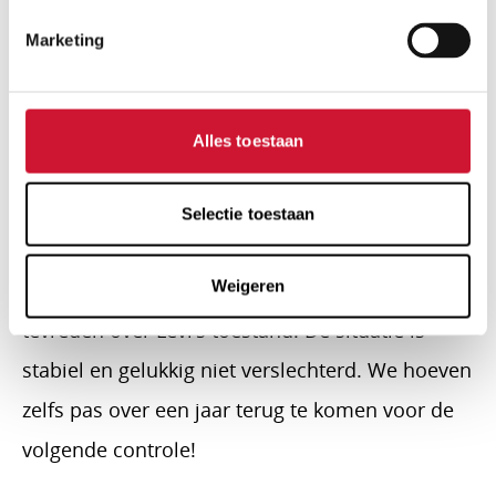
eigenlijk nog steeds.
Marketing
Het heeft zo’n enorme impact op je leven. En
zorgen zijn er altijd. In de toekomst zal Levi
waarschijnlijk nogmaals geopereerd moeten
Alles toestaan
worden en een kunstklep krijgen.
Selectie toestaan
Afgelopen juli vond de laatste halfjaarlijkse
Weigeren
controle plaats. De cardioloog was heel
tevreden over Levi’s toestand. De situatie is
stabiel en gelukkig niet verslechterd. We hoeven
zelfs pas over een jaar terug te komen voor de
volgende controle!