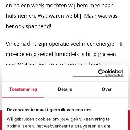
en na een week mochten wij hem mee naar
huis nemen. Wat waren we blij! Maar wat was
het ook spannend!
Vince had na zijn operatie veel meer energie. Hij
groeide en bloeide! Inmiddels is hij bijna een
jaar. Wat zijn wij trots op onze vechter!
Hij blijft uiteraard onder controle bij de
kindercardioloog, maar we hebben er alle
Toestemming
Details
Over
vertrouwen in dat het goed blijft gaan!
Deze website maakt gebruik van cookies
Wij gebruiken cookies om jouw gebruikservaring te
optimaliseren, het webverkeer te analyseren en om