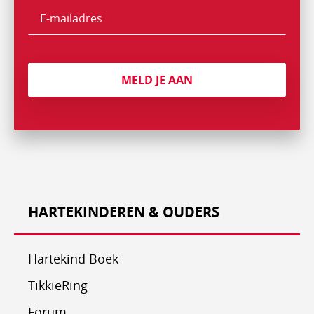
E-
mailadres
MELD JE AAN
HARTEKINDEREN & OUDERS
Hartekind Boek
TikkieRing
Forum