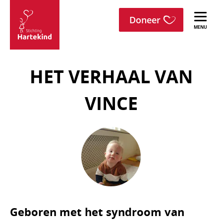
menu
Sla navigatie over
Doneer
Stichting
Hartekind
HET VERHAAL VAN
VINCE
Geboren met het syndroom van