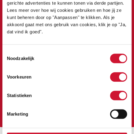
HELP JE MEE?
gerichte advertenties te kunnen tonen via derde partijen.
Lees meer over hoe wij cookies gebruiken en hoe jij ze
kunt beheren door op "Aanpassen" te klikken. Als je
De impact van een hartafwijking bij kinderen is
akkoord gaat met ons gebruik van cookies, klik je op "Ja,
enorm.
dat vind ik goed".
Help jij mee om de overlevingskans van
hartekinderen te vergroten en hun kwaliteit van
Toestemmingsselectie
Noodzakelijk
leven te verbeteren? Word donateur van
Stichting Hartekind. Met jouw hulp kunnen
25.000 hartekinderen in Nederland in de
Voorkeuren
toekomst onbezorgd kind zijn.
Statistieken
DONEER NU
Marketing