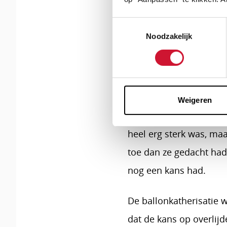
In overleg met onze gy
Toestemmingsselectie
keizersnee met negenen
Noodzakelijk
vorige bevalling in ee
Op 31 oktober om 08.34
niet vasthouden, omda
Weigeren
hem blijven. Toen ik na
heel erg sterk was, ma
toe dan ze gedacht hadd
nog een kans had.
De ballonkatherisatie 
dat de kans op overlij