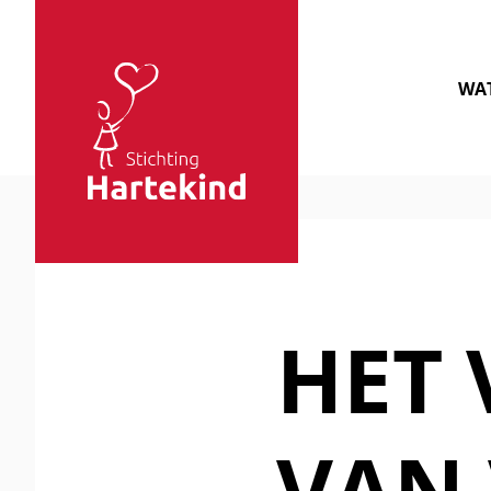
Sla navigatie over
WAT
Stichting
Hartekind
HET 
VAN 