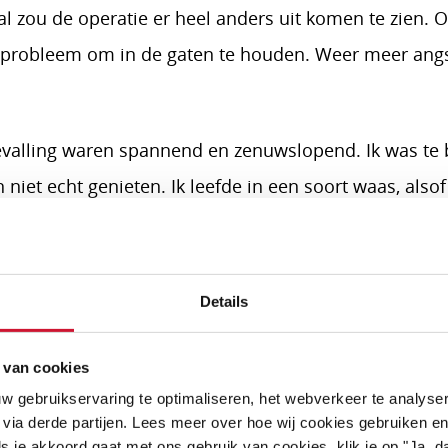
al zou de operatie er heel anders uit komen te zien. O
 probleem om in de gaten te houden. Weer meer angst
evalling waren spannend en zenuwslopend. Ik was te
 niet echt genieten. Ik leefde in een soort waas, alsof
en hem: jij kan dit, jij bent zo sterk, dit moet goed k
vooral mezelf. Ik moest sterk blijven, ook voor onze 
Details
ende echo’s bleef hetzelfde; er was geen verdere achte
g van de linkerhartkamer steeds op het randje.
 van cookies
w gebruikservaring te optimaliseren, het webverkeer te analyse
 keizersnee
 via derde partijen. Lees meer over hoe wij cookies gebruiken en
s je akkoord gaat met ons gebruik van cookies, klik je op "Ja, da