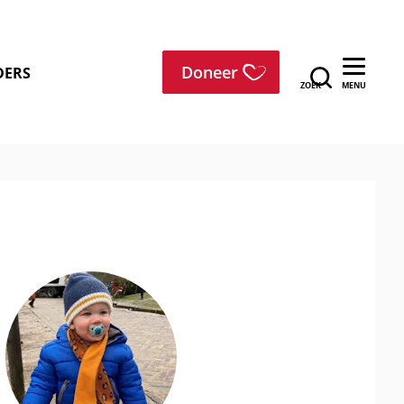
menu
Doneer
DERS
ZOEK