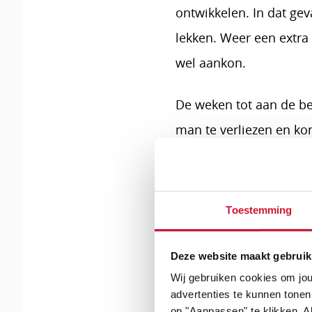
ontwikkelen. In dat gev
lekken. Weer een extra
wel aankon.
De weken tot aan de b
man te verliezen en kon
was. Elke dag zei ik teg
even! Hiermee hielp ik 
Toestemming
De situatie bij de volg
zat met de ontwikkelin
Deze website maakt gebruik
Wij gebruiken cookies om jou
Geplande
advertenties te kunnen tonen
op "Aanpassen" te klikken. Al