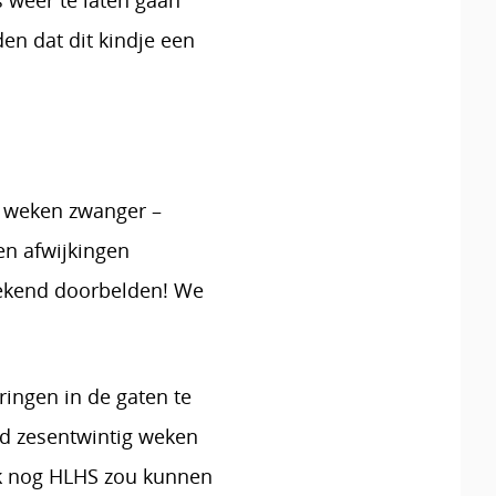
 weer te laten gaan
en dat dit kindje een
g weken zwanger –
en afwijkingen
weekend doorbelden! We
ingen in de gaten te
nd zesentwintig weken
ok nog HLHS zou kunnen