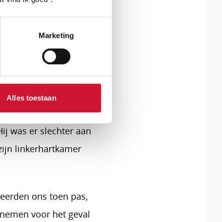
tot een geplande
ien eindigde mijn
Marketing
en.
Helaas mocht ik hem
t papa wel steeds bij
Alles toestaan
d duidelijk dat hij
ij was er slechter aan
zijn linkerhartkamer
seerden ons toen pas,
 nemen voor het geval