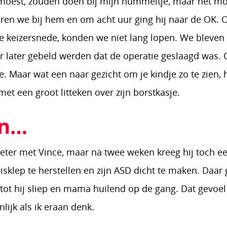
 moest, zouden doen bij mijn hummeltje, maar het mo
en we bij hem en om acht uur ging hij naar de OK. 
e keizersnede, konden we niet lang lopen. We bleven 
r later gebeld werden dat de operatie geslaagd was. 
. Maar wat een naar gezicht om je kindje zo te zien,
t een groot litteken over zijn borstkasje.
en…
beter met Vince, maar na twee weken kreeg hij toch e
isklep te herstellen en zijn ASD dicht te maken. Daar g
ot hij sliep en mama huilend op de gang. Dat gevoel
nlijk als ik eraan denk.