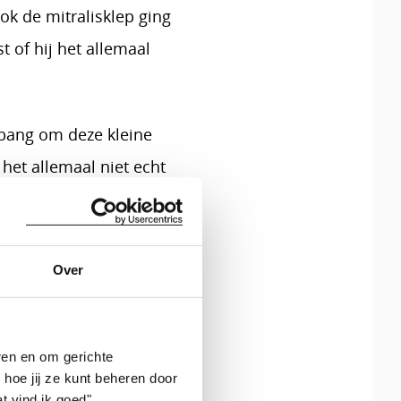
ok de mitralisklep ging
 of hij het allemaal
 bang om deze kleine
 het allemaal niet echt
omen, hou vol, nog heel
andere twee jongens.
Over
ruitgang te zien. Vince
ren en om gerichte
 hoe jij ze kunt beheren door
t vind ik goed".