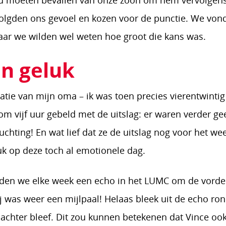
ou moeten bevallen van onze zoon om hem vervolgens
volgden ons gevoel en kozen voor de punctie. We vond
ar we wilden wel weten hoe groot die kans was.
n geluk
tie van mijn oma – ik was toen precies vierentwinti
m vijf uur gebeld met de uitslag: er waren verder ge
chting! En wat lief dat ze de uitslag nog voor het 
uk op deze toch al emotionele dag.
en we elke week een echo in het LUMC om de vorder
j was weer een mijlpaal! Helaas bleek uit de echo ro
 achter bleef. Dit zou kunnen betekenen dat Vince o