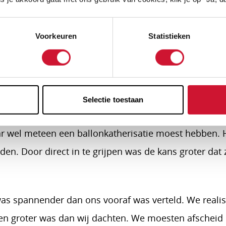
naecoloog – de geweldige dokter Haak – besloten we 
dertig weken. Dat zou beter zijn voor Vince. Bovend
Voorkeuren
Statistieken
n spoedkeizersnede en dat wilden we dit keer voorkom
 uur is onze Vince geboren. En hij deed het super! 
t hij meteen nagekeken moest worden. Gelukkig moch
Selectie toestaan
 een paar uur eindelijk bij hem mocht op de NICU, wer
ar wel meteen een ballonkatherisatie moest hebben. H
en. Door direct in te grijpen was de kans groter dat 
was spannender dan ons vooraf was verteld. We reali
den groter was dan wij dachten. We moesten afscheid