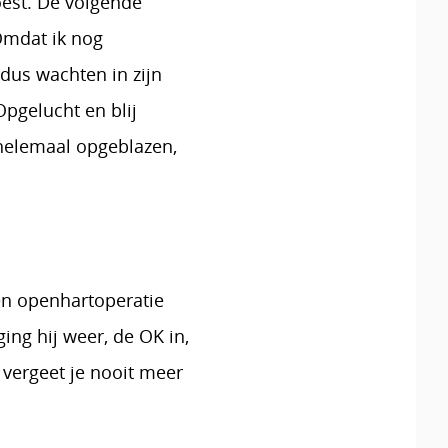
est. De volgende
Omdat ik nog
dus wachten in zijn
Opgelucht en blij
 helemaal opgeblazen,
en openhartoperatie
ing hij weer, de OK in,
 vergeet je nooit meer